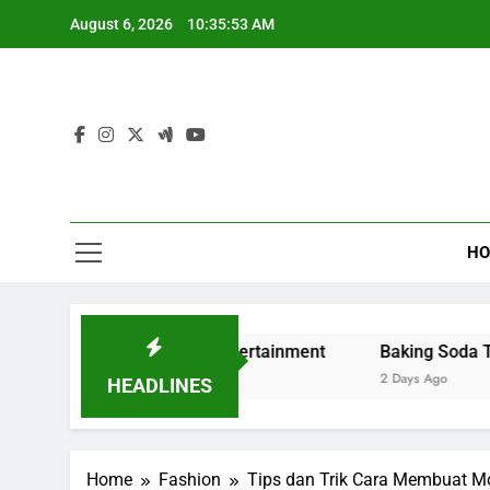
Skip
August 6, 2026
10:35:54 AM
to
content
HO
 and Digital Entertainment
Baking Soda Trick for Weigh
2 Days Ago
HEADLINES
Home
Fashion
Tips dan Trik Cara Membuat Mo