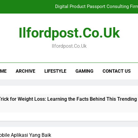
Digital Product Passport Consulting Fir
Hahanews: Examining the Features That Bring More Value, S
Ilfordpost.co.uk
Hahanews: Your Complete Desti
Ilfordpost.co.uk
Baking Soda Trick for Weight Loss: Learning
Digital Product Passport Consulting Fir
ME
ARCHIVE
LIFESTYLE
GAMING
CONTACT US
Hahanews: Examining the Features That Bring More Value, S
Hahanews: Your Complete Desti
t Loss: Learning the Facts Behind This Trending Method
bile Aplikasi Yang Baik