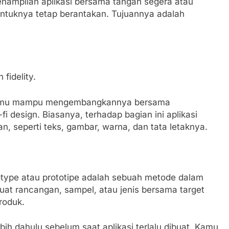
nampilan aplikasi bersama tangan segera atau
ntuknya tetap berantakan. Tujuannya adalah
fidelity.
, kamu mampu mengembangkannya bersama
 design. Biasanya, terhadap bagian ini aplikasi
n, seperti teks, gambar, warna, dan tata letaknya.
totype atau prototipe adalah sebuah metode dalam
t rancangan, sampel, atau jenis bersama target
roduk.
ih dahulu sebelum saat aplikasi terlalu dibuat. Kamu