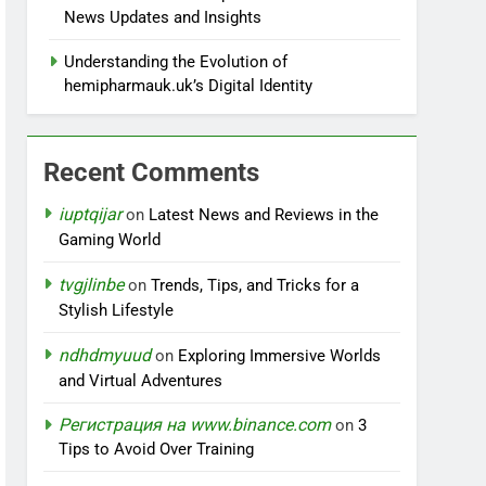
News Updates and Insights
Understanding the Evolution of
hemipharmauk.uk’s Digital Identity
Recent Comments
iuptqijar
on
Latest News and Reviews in the
Gaming World
tvgjlinbe
on
Trends, Tips, and Tricks for a
Stylish Lifestyle
ndhdmyuud
on
Exploring Immersive Worlds
and Virtual Adventures
Регистрация на www.binance.com
on
3
Tips to Avoid Over Training