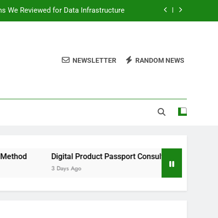
ms We Reviewed for Data Infrastructure
peed, and Convenience to Digital News
nation for News Updates and Insights
NEWSLETTER
RANDOM NEWS
 the Facts Behind This Trending Method
ms We Reviewed for Data Infrastructure
peed, and Convenience to Digital News
nation for News Updates and Insights
Digital Product Passport Consulting Firms We Reviewed for Da
3 Days Ago