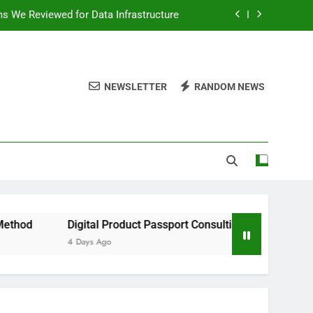
ms We Reviewed for Data Infrastructure
peed, and Convenience to Digital News
nation for News Updates and Insights
NEWSLETTER
RANDOM NEWS
 the Facts Behind This Trending Method
ms We Reviewed for Data Infrastructure
peed, and Convenience to Digital News
nation for News Updates and Insights
Digital Product Passport Consulting Firms We Reviewed for D
4 Days Ago