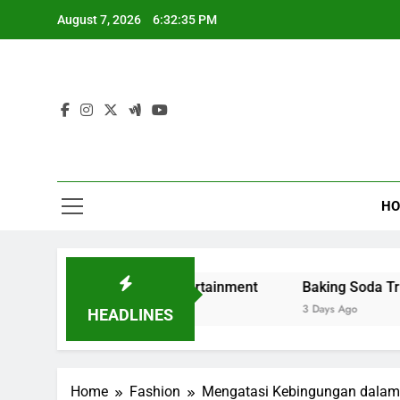
Skip
August 7, 2026
6:32:36 PM
to
content
HO
g and Digital Entertainment
Baking Soda Trick for Weig
3 Days Ago
HEADLINES
Home
Fashion
Mengatasi Kebingungan dalam 