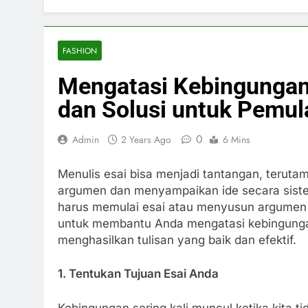
FASHION
Mengatasi Kebingungan 
dan Solusi untuk Pemul
0
Admin
2 Years Ago
6 Mins
Menulis esai bisa menjadi tantangan, terut
argumen dan menyampaikan ide secara siste
harus memulai esai atau menyusun argumen ya
untuk membantu Anda mengatasi kebingunga
menghasilkan tulisan yang baik dan efektif.
1. Tentukan Tujuan Esai Anda
Kebingungan sering kali muncul ketika kita ti