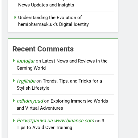
News Updates and Insights
Understanding the Evolution of
hemipharmauk.uk’s Digital Identity
Recent Comments
iuptqijar
on
Latest News and Reviews in the
Gaming World
tvgjlinbe
on
Trends, Tips, and Tricks for a
Stylish Lifestyle
ndhdmyuud
on
Exploring Immersive Worlds
and Virtual Adventures
Регистрация на www.binance.com
on
3
Tips to Avoid Over Training