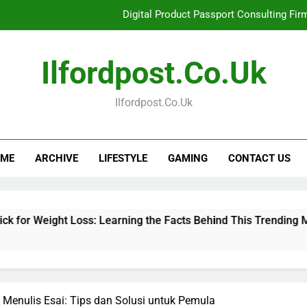
Digital Product Passport Consulting Fir
Hahanews: Examining the Features That Bring More Value, S
Ilfordpost.co.uk
Hahanews: Your Complete Desti
Ilfordpost.co.uk
Baking Soda Trick for Weight Loss: Learning
Digital Product Passport Consulting Fir
ME
ARCHIVE
LIFESTYLE
GAMING
CONTACT US
Hahanews: Examining the Features That Bring More Value, S
Hahanews: Your Complete Desti
ht Loss: Learning the Facts Behind This Trending Method
Menulis Esai: Tips dan Solusi untuk Pemula