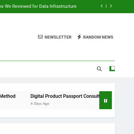
ms We Reviewed for Data Infrastructure
peed, and Convenience to Digital News
nation for News Updates and Insights
NEWSLETTER
RANDOM NEWS
 the Facts Behind This Trending Method
ms We Reviewed for Data Infrastructure
peed, and Convenience to Digital News
nation for News Updates and Insights
Digital Product Passport Consulting Firms We Reviewed for Dat
4 Days Ago