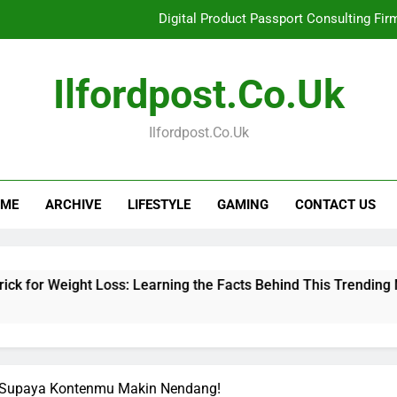
Digital Product Passport Consulting Fir
Hahanews: Examining the Features That Bring More Value, S
Ilfordpost.co.uk
Hahanews: Your Complete Desti
Ilfordpost.co.uk
Baking Soda Trick for Weight Loss: Learning
Digital Product Passport Consulting Fir
ME
ARCHIVE
LIFESTYLE
GAMING
CONTACT US
Hahanews: Examining the Features That Bring More Value, S
Hahanews: Your Complete Desti
t Loss: Learning the Facts Behind This Trending Method
a Supaya Kontenmu Makin Nendang!