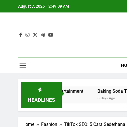
Skip
August 7, 2026
2:49:10 AM
to
content
HO
and Digital Entertainment
Baking Soda Trick for Weigh
3 Days Ago
HEADLINES
Home
Fashion
TikTok SEO: 5 Cara Sederhan