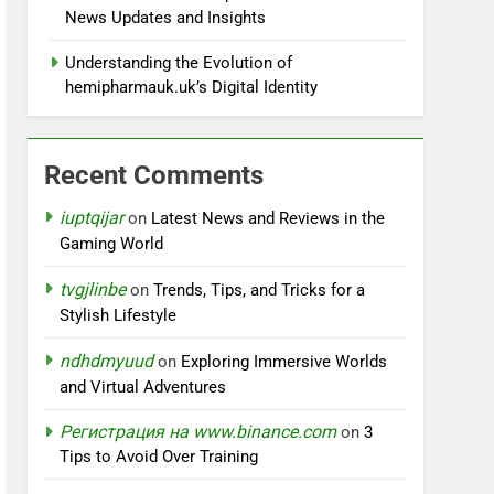
News Updates and Insights
Understanding the Evolution of
hemipharmauk.uk’s Digital Identity
Recent Comments
iuptqijar
on
Latest News and Reviews in the
Gaming World
tvgjlinbe
on
Trends, Tips, and Tricks for a
Stylish Lifestyle
ndhdmyuud
on
Exploring Immersive Worlds
and Virtual Adventures
Регистрация на www.binance.com
on
3
Tips to Avoid Over Training